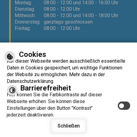
Montag:
08:00 - 12:00 und 14:00 - 16:00 Uhr
Dienstag:
08:00 - 12:00 Uhr
Mittwoch:
08:00 - 12:00 und 14:00 - 18:00 Uhr
Donnerstag:
ganztags geschlossen
Freitag:
08:00 - 12:00 Uhr
Cookies
Auf dieser Webseite werden ausschließlich essentielle
Kontrast
Barrierefreiheit
Datenschutzerklärung
optimiert für
Daten in Cookies gespeichert, um wichtige Funktionen
mobile Endgeräte
der Website zu ermöglichen. Mehr dazu in der
Datenschutzerklärung
Barrierefreiheit
Hier können Sie die Farbkontraste auf dieser
Webseite erhöhen. Sie können diese
Einstellungen über den Button "Kontrast"
jederzeit deaktivieren.
© cm city media
Leichte Sprache
Schließen