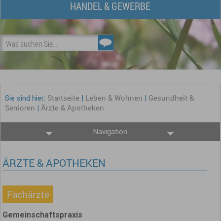
HANDEL & GEWERBE
Was suchen Sie...
Startseite
Leben & Wohnen
Gesundheit &
Sie sind hier:
|
|
Senioren
Ärzte & Apotheken
|
Navigation
ÄRZTE & APOTHEKEN
Fachärzte
Gemeinschaftspraxis