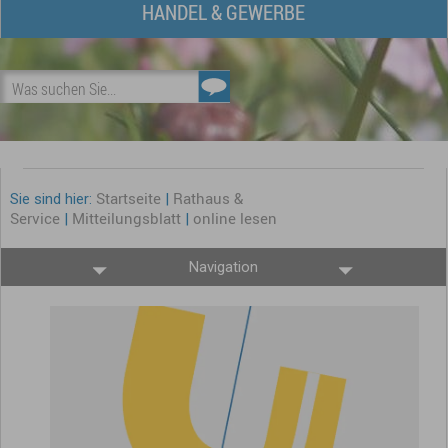
HANDEL & GEWERBE
Was suchen Sie...
Startseite
Rathaus &
Sie sind hier:
|
Service
Mitteilungsblatt
online lesen
|
|
Navigation