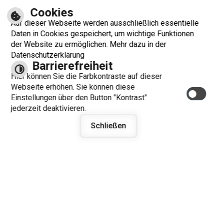
TELEFAX: 07351 3477-15
Cookies
E-MAIL SCHREIBEN
Auf dieser Webseite werden ausschließlich essentielle
Daten in Cookies gespeichert, um wichtige Funktionen
der Website zu ermöglichen. Mehr dazu in der
ÖFFNUNGSZEITEN RATHAUS
Datenschutzerklärung
Barrierefreiheit
Montag:
08:00 - 12:00 und 14:00 - 16:00 Uhr
Dienstag:
08:00 - 12:00 Uhr
Hier können Sie die Farbkontraste auf dieser
Mittwoch:
08:00 - 12:00 und 14:00 - 18:00 Uhr
Webseite erhöhen. Sie können diese
Donnerstag:
ganztags geschlossen
Einstellungen über den Button "Kontrast"
Freitag:
08:00 - 12:00 Uhr
jederzeit deaktivieren.
Schließen
Kontrast
Barrierefreiheit
Datenschutzerklärung
optimiert für
mobile Endgeräte