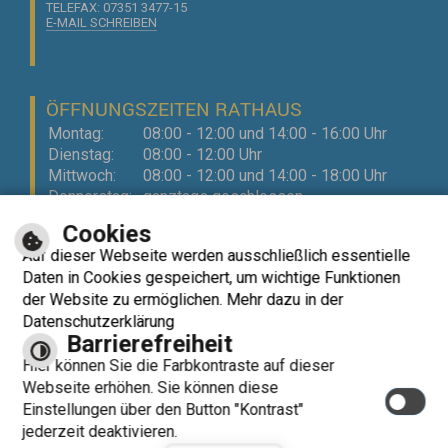
TELEFAX: 07351 3477-15
E-MAIL SCHREIBEN
ÖFFNUNGSZEITEN RATHAUS
Montag:
08:00 - 12:00 und 14:00 - 16:00 Uhr
Dienstag:
08:00 - 12:00 Uhr
Mittwoch:
08:00 - 12:00 und 14:00 - 18:00 Uhr
Donnerstag:
ganztags geschlossen
Freitag:
08:00 - 12:00 Uhr
Cookies
Auf dieser Webseite werden ausschließlich essentielle
Daten in Cookies gespeichert, um wichtige Funktionen
der Website zu ermöglichen. Mehr dazu in der
Datenschutzerklärung
Kontrast
Barrierefreiheit
Datenschutzerklärung
Barrierefreiheit
optimiert für
mobile Endgeräte
Hier können Sie die Farbkontraste auf dieser
Webseite erhöhen. Sie können diese
Einstellungen über den Button "Kontrast"
jederzeit deaktivieren.