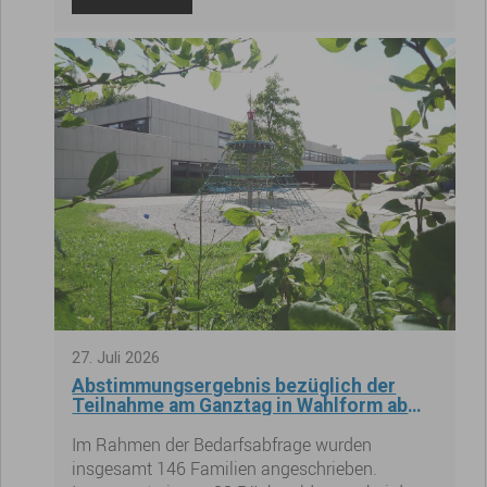
Wichtiger Hinweis zur Legitimation der
Mitarbeitenden der e.wa riss
27
.
Juli
2026
Abstimmungsergebnis bezüglich der
Teilnahme am Ganztag in Wahlform ab
dem Schuljahr 2027/2028
Im Rahmen der Bedarfsabfrage wurden
insgesamt 146 Familien angeschrieben.