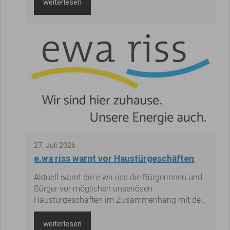
an. Wir bitten Sie deshalb um Verständnis,
weiterlesen
wenn der/die AnsprechpartnerIn eventuell nicht
zur Verfügung steht und es zu Verzögerungen
bei der Bearbeitung einer Angelegenheit kommt.
27
.
Juli
2026
e.wa riss warnt vor Haustürgeschäften
Aktuell warnt die e.wa riss die Bürgerinnen und
Bürger vor möglichen unseriösen
Haustürgeschäften im Zusammenhang mit der
Trinkwasserqualität. Die e.wa riss bittet aktuell
besonders wachsam zu sein und empfiehlt:
weiterlesen