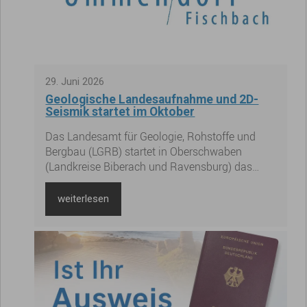
29
.
Juni
2026
Geologische Landesaufnahme und 2D-
Seismik startet im Oktober
Das Landesamt für Geologie, Rohstoffe und
Bergbau (LGRB) startet in Oberschwaben
(Landkreise Biberach und Ravensburg) das
Projekt „2D-Seismik in Oberschwaben“. Das
vom Umweltministerium Baden-Württemberg
weiterlesen
für die Jahre 2025 bis 2028 bewilligte Vorhaben
soll die Potenziale für die Nutzung von
Geothermie in der Region untersuchen. Die
seismischen Messungen sind für Oktober 2026
geplant.