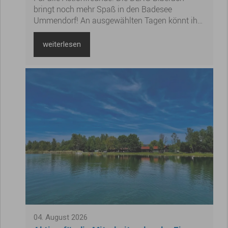
bringt noch mehr Spaß in den Badesee
Ummendorf! An ausgewählten Tagen könnt ihr
auf der supercoolen Luft-Schwimminsel, dem
Kraken, klettern und ins kühle Nass eintauchen.
weiterlesen
Seid dabei und erlebt jede Menge Action! Wir
freuen uns auf euch!
04
.
August
2026