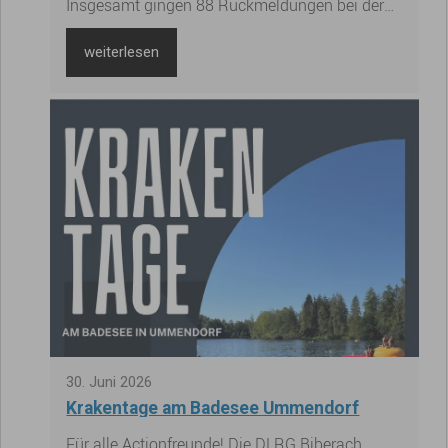
Insgesamt gingen 88 Rückmeldungen bei der
Gemeindeverwaltung ein. Dies entspricht einer
Rücklaufquote von 78,57 % ohne
weiterlesen
Berücksichtigung der „Kann-Kinder“
beziehungsweise 69,84 % unter Einbeziehung
dieser Gruppe.
30
.
Juni
2026
Krakentage am Badesee Ummendorf
Für alle Actionfreunde! Die DLRG Biberach