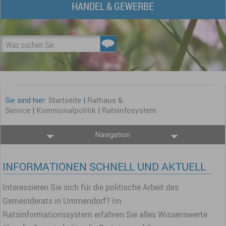
HANDEL & GEWERBE
Was suchen Sie...
Startseite
Rathaus &
Sie sind hier:
|
Service
Kommunalpolitik
Ratsinfosystem
|
|
Navigation
INFORMATIONEN SCHNELL UND AKTUELL
Interessieren Sie sich für die politische Arbeit des
Gemeinderats in Ummendorf? Im
Ratsinformationssystem erfahren Sie alles Wissenswerte